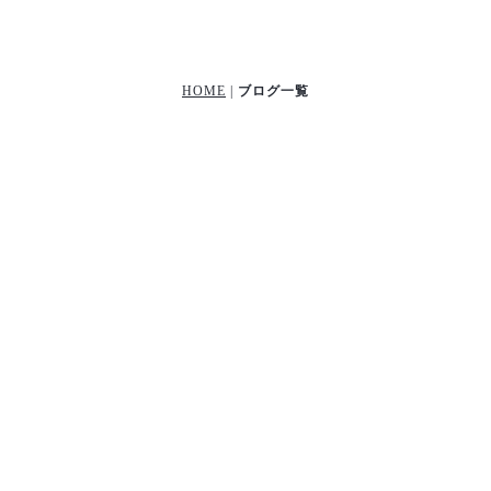
HOME
|
ブログ一覧
[!% if (image.url!="") { %]
[!% } %]
[%title%]